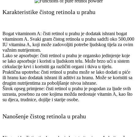
Karakteristike čistog retinola u prahu
Bogat vitaminom A: čisti retinol u prahu je dodatak ishrani bogat
vitaminom A. Svaki gram čistog retinola u prahu sadrži oko 500,000
IU vitamina A, koji može zadovoljiti potrebe ljudskog tijela za ovim
važnim nutrijentom.
Lako se apsorbuje: čisti retinol u prahu je organsko jedinjenje koje
se lako apsorbuje i koristi u ljudskom telu. Može brzo ući u sistem
cirkulacije krvi i koristiti ga različiti organi i tkiva u tijelu.
Praktična upotreba: čisti retinol u prahu može se lako dodati u piće
ili hranu kao dodatak ishrani ili aditivi za hranu. Može se koristiti sa
drugim nutrijentima za poboljšanje nivoa ishrane.
Širok opseg primjene: čisti retinol u prahu je pogodan za ljude svih
uzrasta, posebno za one kojima možda nedostaje vitamin A, kao što
su djeca, trudnice, dojilje i starije osobe.
Nanošenje čistog retinola u prahu