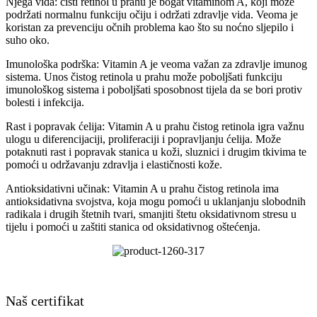
Njega vida: čisti retinol u prahu je bogat vitaminom A, koji može
podržati normalnu funkciju očiju i održati zdravlje vida. Veoma je
koristan za prevenciju očnih problema kao što su noćno sljepilo i
suho oko.
Imunološka podrška: Vitamin A je veoma važan za zdravlje imunog
sistema. Unos čistog retinola u prahu može poboljšati funkciju
imunološkog sistema i poboljšati sposobnost tijela da se bori protiv
bolesti i infekcija.
Rast i popravak ćelija: Vitamin A u prahu čistog retinola igra važnu
ulogu u diferencijaciji, proliferaciji i popravljanju ćelija. Može
potaknuti rast i popravak stanica u koži, sluznici i drugim tkivima te
pomoći u održavanju zdravlja i elastičnosti kože.
Antioksidativni učinak: Vitamin A u prahu čistog retinola ima
antioksidativna svojstva, koja mogu pomoći u uklanjanju slobodnih
radikala i drugih štetnih tvari, smanjiti štetu oksidativnom stresu u
tijelu i pomoći u zaštiti stanica od oksidativnog oštećenja.
Naš certifikat