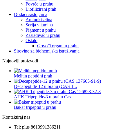
Povrće u prahu
Liofilizirani prah
Dodaci sastojcima
Aminokiselina
Serija vitamina
Pigment u prahu
Zaslađivač u prahu
Ostalo
Goveđi organi u prahu
Sirovine za biohemijska istraživanja
Najnoviji proizvodi
Melitin peptidni prah
Decapeptide-12 u prahu (CAS 1...
AHK Tripeptide-3 u prahu Cas ...
Bakar tripeptid u prahu
Kontaktiraj nas
Tel: plus 8613991386211