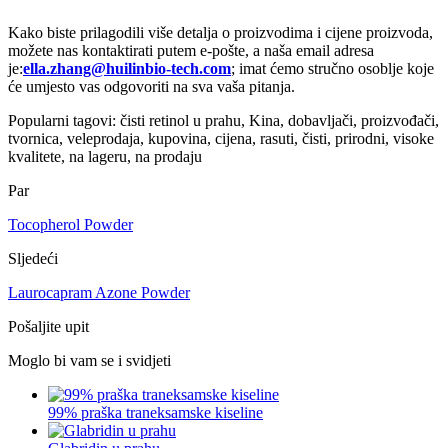
Kako biste prilagodili više detalja o proizvodima i cijene proizvoda,
možete nas kontaktirati putem e-pošte, a naša email adresa
je:
ella.zhang@huilinbio-tech.com
; imat ćemo stručno osoblje koje
će umjesto vas odgovoriti na sva vaša pitanja.
Popularni tagovi: čisti retinol u prahu, Kina, dobavljači, proizvođači,
tvornica, veleprodaja, kupovina, cijena, rasuti, čisti, prirodni, visoke
kvalitete, na lageru, na prodaju
Par
Tocopherol Powder
Sljedeći
Laurocapram Azone Powder
Pošaljite upit
Moglo bi vam se i svidjeti
99% praška traneksamske kiseline