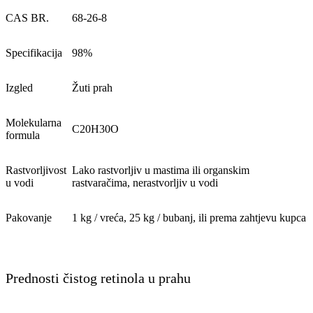
CAS BR.
68-26-8
Specifikacija
98%
Izgled
Žuti prah
Molekularna
C20H30O
formula
Rastvorljivost
Lako rastvorljiv u mastima ili organskim
u vodi
rastvaračima, nerastvorljiv u vodi
Pakovanje
1 kg / vreća, 25 kg / bubanj, ili prema zahtjevu kupca
Prednosti čistog retinola u prahu