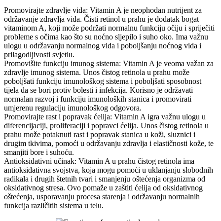
Promovirajte zdravlje vida: Vitamin A je neophodan nutrijent za
održavanje zdravlja vida. Čisti retinol u prahu je dodatak bogat
vitaminom A, koji može podržati normalnu funkciju očiju i spriječiti
probleme s očima kao što su noćno sljepilo i suho oko. Ima važnu
ulogu u održavanju normalnog vida i poboljšanju noćnog vida i
prilagodljivosti svjetlu.
Promovišite funkciju imunog sistema: Vitamin A je veoma važan za
zdravlje imunog sistema. Unos čistog retinola u prahu može
poboljšati funkciju imunološkog sistema i poboljšati sposobnost
tijela da se bori protiv bolesti i infekcija. Korisno je održavati
normalan razvoj i funkciju imunoloških stanica i promovirati
umjerenu regulaciju imunološkog odgovora.
Promovirajte rast i popravak ćelija: Vitamin A igra važnu ulogu u
diferencijaciji, proliferaciji i popravci ćelija. Unos čistog retinola u
prahu može potaknuti rast i popravak stanica u koži, sluznici i
drugim tkivima, pomoći u održavanju zdravlja i elastičnosti kože, te
smanjiti bore i suhoću.
Antioksidativni učinak: Vitamin A u prahu čistog retinola ima
antioksidativna svojstva, koja mogu pomoći u uklanjanju slobodnih
radikala i drugih štetnih tvari i smanjenju oštećenja organizma od
oksidativnog stresa. Ovo pomaže u zaštiti ćelija od oksidativnog
oštećenja, usporavanju procesa starenja i održavanju normalnih
funkcija različitih sistema u telu.