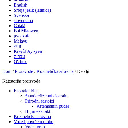
English
Srbija jezik (latinica)
Svenska
slovenčina
Català
Bai Miaowen
русский
Melayu
বাংলা
Kreyòl Ayisyen
עברית
O'zbek
Dom
/
Proizvode
/
Kozmetička sirovina
/ Detalji
Kategorija proizvoda
Ekstrakti bilja
Standardizirani ekstrakt
Prirodni sastojci
Artemisinin puder
Biljni ekstrakt
Kozmetička sirovina
Voće i povrće u prahu
Voćni prah