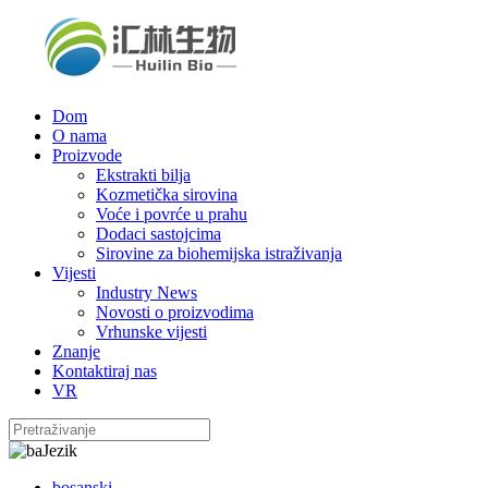
Dom
O nama
Proizvode
Ekstrakti bilja
Kozmetička sirovina
Voće i povrće u prahu
Dodaci sastojcima
Sirovine za biohemijska istraživanja
Vijesti
Industry News
Novosti o proizvodima
Vrhunske vijesti
Znanje
Kontaktiraj nas
VR
Jezik
bosanski