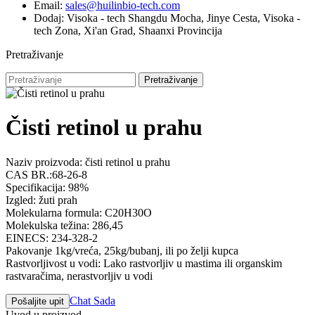
Email:
sales@huilinbio-tech.com
Dodaj: Visoka - tech Shangdu Mocha, Jinye Cesta, Visoka -
tech Zona, Xi'an Grad, Shaanxi Provincija
Pretraživanje
Pretraživanje
Čisti retinol u prahu
Naziv proizvoda: čisti retinol u prahu
CAS BR.:68-26-8
Specifikacija: 98%
Izgled: žuti prah
Molekularna formula: C20H30O
Molekulska težina: 286,45
EINECS: 234-328-2
Pakovanje 1kg/vreća, 25kg/bubanj, ili po želji kupca
Rastvorljivost u vodi: Lako rastvorljiv u mastima ili organskim
rastvaračima, nerastvorljiv u vodi
Chat Sada
Pošaljite upit
Uvod u proizvod