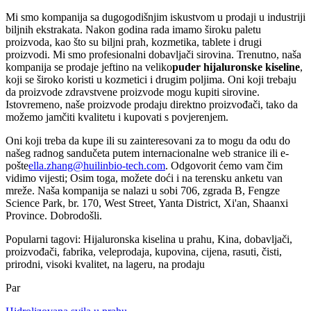
Mi smo kompanija sa dugogodišnjim iskustvom u prodaji u industriji
biljnih ekstrakata. Nakon godina rada imamo široku paletu
proizvoda, kao što su biljni prah, kozmetika, tablete i drugi
proizvodi. Mi smo profesionalni dobavljači sirovina. Trenutno, naša
kompanija se prodaje jeftino na veliko
puder hijaluronske kiseline
,
koji se široko koristi u kozmetici i drugim poljima. Oni koji trebaju
da proizvode zdravstvene proizvode mogu kupiti sirovine.
Istovremeno, naše proizvode prodaju direktno proizvođači, tako da
možemo jamčiti kvalitetu i kupovati s povjerenjem.
Oni koji treba da kupe ili su zainteresovani za to mogu da odu do
našeg radnog sandučeta putem internacionalne web stranice ili e-
pošte
ella.zhang@huilinbio-tech.com
. Odgovorit ćemo vam čim
vidimo vijesti; Osim toga, možete doći i na terensku anketu van
mreže. Naša kompanija se nalazi u sobi 706, zgrada B, Fengze
Science Park, br. 170, West Street, Yanta District, Xi'an, Shaanxi
Province. Dobrodošli.
Popularni tagovi: Hijaluronska kiselina u prahu, Kina, dobavljači,
proizvođači, fabrika, veleprodaja, kupovina, cijena, rasuti, čisti,
prirodni, visoki kvalitet, na lageru, na prodaju
Par