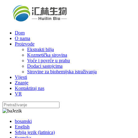
Dom
O nama
Proizvode
Ekstrakti bilja
Kozmetička sirovina
Voće i povrće u prahu
Dodaci sastojcima
Sirovine za biohemijska istraživanja
Vijesti
Znanje
Kontaktiraj nas
VR
Jezik
bosanski
English
Srbija jezik (latinica)
Svenska