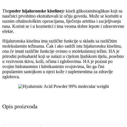
The
puder hijaluronske kiseline
je kiseli glikozaminoglikan koji su
naučnici prvobitno ekstrahovali iz očiju goveda. Može se koristiti u
raznim oftalmološkim operacijama, liječenju artritisa i zacjeljivanju
rana. Koristi se i u kozmetici i ima veoma dobre lepote i zdravstvene
efekte.
Hijaluronska kiselina ima različite funkcije u skladu sa različitim
molekularnim težinama. Čak i ako sadrži istu hijaluronsku kiselinu,
ona će imati različite funkcije ovisno o molekularnoj težini. HA je
prirodni polisaharid koji se nalazi u cijelom ljudskom tijelu, posebno
u vezivnom tkivu, koži, očima i zglobovima. HA je poznat po
svojim hidratantnim i lubrikantnim svojstvima, što ga čini
popularnim sastojkom u njezi kože i suplementima za zdravlje
zglobova.
Opis proizvoda