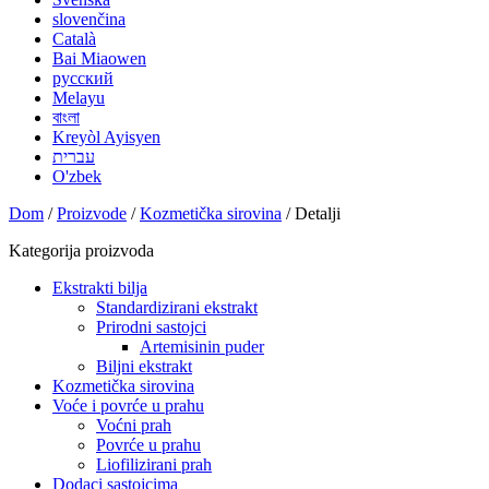
slovenčina
Català
Bai Miaowen
русский
Melayu
বাংলা
Kreyòl Ayisyen
עברית
O'zbek
Dom
/
Proizvode
/
Kozmetička sirovina
/ Detalji
Kategorija proizvoda
Ekstrakti bilja
Standardizirani ekstrakt
Prirodni sastojci
Artemisinin puder
Biljni ekstrakt
Kozmetička sirovina
Voće i povrće u prahu
Voćni prah
Povrće u prahu
Liofilizirani prah
Dodaci sastojcima