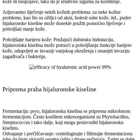
kože ili nuspojave, tako da je relativno sigurna za korištenje.
Adjuvantno liječenje nekih kožnih problema: za neke kožne
probleme, kao što su ožiljci od akni, bolesti suhe kože, itd., puder
hijaluronske kiseline može donekle pružiti pomoćno liječenje i
poboljšati stanje kože.
Poboljšajte barijeru kože: Pružajući dubinsku hidrataciju,
hijaluronska kiselina može pomoći u poboljšanju funkcije barijere
kože, oduprijeti se invaziji vanjskog okruženja i smanjiti invaziju
zagađivača i bakterija.
Priprema praha hijaluronske kiseline
Fermentacija: prvo, hijaluronska kiselina se priprema mikrobnom
fermentacijom. Često korišteni mikroorganizmi su Phytobacillus,
Streptococcus i tako dalje, koji mogu proizvoditi hijaluronsku
kiselinu.
Odvajanje i prečišćavanje: centrifugirajte i filtrirajte fermentacionu
juhu da biste uklonili ostatke ćelija i druge nečistoće. Zatim se dalje