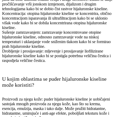
pročišćavanje vrši jonskom izmjenom, dijalizom i drugim
tehnologijama kako bi se dobio čist rastvor hijaluronske kiseline.
Koncentracija: otopina hijaluronske kiseline se koncentrira, obično
koncentracijom isparavanja ili ultrafiltracijom kako bi se uklonio
višak vode kako bi se dobila koncentrirana otopina hijaluronske
kiseline.
Sušenje zamrzavanjem: zamrzavanje koncentrovane otopine
hijaluronske kiseline, odnosno zamrzavanje vode na niskoj
temperaturi i uklanjanje vode sniženim tlakom kako bi se formirao
prah hijaluronske kiseline.
Drobljenje i prosijavanje: mljevenje i prosijavanje liofilizirane
hijaluronske kiseline kako bi se postigla potrebna veličina čestica i
raspodjela veličine čestica.
U kojim oblastima se puder hijaluronske kiseline
može koristiti?
Proizvodi za njegu kože: puder hijaluronske kiseline je uobičajeni
sastojak mnogih proizvoda za njegu kože, kao što su krema,
esencija, emulzija, maska ​​i tako dalje. Može pružiti hidratantne,
hidratantne, umirujuće i anti-age efekte, poboljšati teksturu kože i