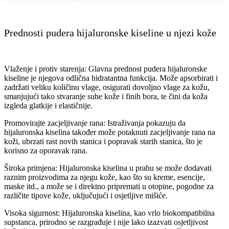
Prednosti pudera hijaluronske kiseline u njezi kože
Vlaženje i protiv starenja: Glavna prednost pudera hijaluronske
kiseline je njegova odlična hidratantna funkcija. Može apsorbirati i
zadržati veliku količinu vlage, osigurati dovoljno vlage za kožu,
smanjujući tako stvaranje suhe kože i finih bora, te čini da koža
izgleda glatkije i elastičnije.
Promovirajte zacjeljivanje rana: Istraživanja pokazuju da
hijaluronska kiselina također može potaknuti zacjeljivanje rana na
koži, ubrzati rast novih stanica i popravak starih stanica, što je
korisno za oporavak rana.
Široka primjena: Hijaluronska kiselina u prahu se može dodavati
raznim proizvodima za njegu kože, kao što su kreme, esencije,
maske itd., a može se i direktno pripremati u otopine, pogodne za
različite tipove kože, uključujući i osjetljive mišiće.
Visoka sigurnost: Hijaluronska kiselina, kao vrlo biokompatibilna
supstanca, prirodno se razgrađuje i nije lako izazvati osjetljivost