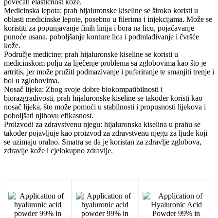
povećati elastičnost kože.
Medicinska lepota: prah hijaluronske kiseline se široko koristi u
oblasti medicinske lepote, posebno u filerima i injekcijama. Može se
koristiti za popunjavanje finih linija i bora na licu, pojačavanje
punoće usana, poboljšanje konture lica i podmlađivanje i čvršće
kože.
Područje medicine: prah hijaluronske kiseline se koristi u
medicinskom polju za liječenje problema sa zglobovima kao što je
artritis, jer može pružiti podmazivanje i puferiranje te smanjiti trenje i
bol u zglobovima.
Nosač lijeka: Zbog svoje dobre biokompatibilnosti i
biorazgradivosti, prah hijaluronske kiseline se također koristi kao
nosač lijeka, što može pomoći u stabilnosti i propusnosti lijekova i
poboljšati njihovu efikasnost.
Proizvodi za zdravstvenu njegu: hijaluronska kiselina u prahu se
također pojavljuje kao proizvod za zdravstvenu njegu za ljude koji
se uzimaju oralno. Smatra se da je koristan za zdravlje zglobova,
zdravlje kože i cjelokupno zdravlje.