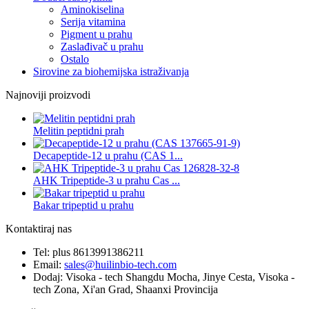
Aminokiselina
Serija vitamina
Pigment u prahu
Zaslađivač u prahu
Ostalo
Sirovine za biohemijska istraživanja
Najnoviji proizvodi
Melitin peptidni prah
Decapeptide-12 u prahu (CAS 1...
AHK Tripeptide-3 u prahu Cas ...
Bakar tripeptid u prahu
Kontaktiraj nas
Tel: plus 8613991386211
Email:
sales@huilinbio-tech.com
Dodaj: Visoka - tech Shangdu Mocha, Jinye Cesta, Visoka -
tech Zona, Xi'an Grad, Shaanxi Provincija