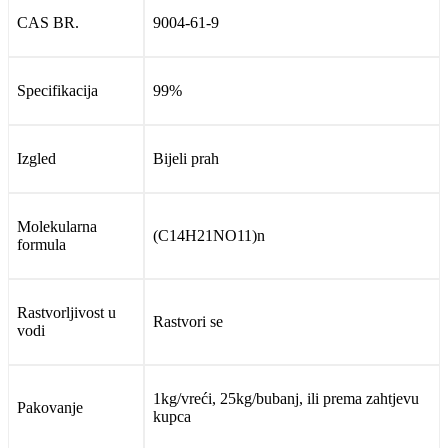
CAS BR.
9004-61-9
Specifikacija
99%
Izgled
Bijeli prah
Molekularna
(C14H21NO11)n
formula
Rastvorljivost u
Rastvori se
vodi
1kg/vreći, 25kg/bubanj, ili prema zahtjevu
Pakovanje
kupca