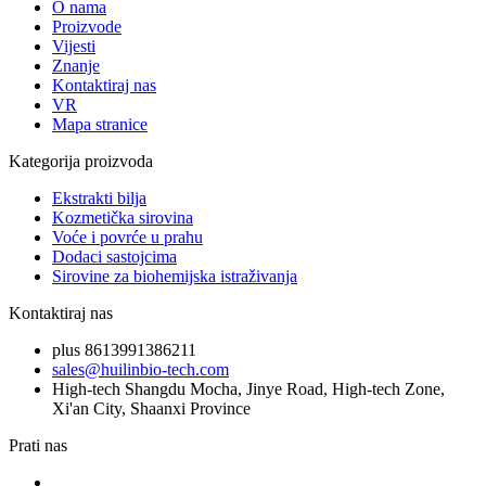
O nama
Proizvode
Vijesti
Znanje
Kontaktiraj nas
VR
Mapa stranice
Kategorija proizvoda
Ekstrakti bilja
Kozmetička sirovina
Voće i povrće u prahu
Dodaci sastojcima
Sirovine za biohemijska istraživanja
Kontaktiraj nas
plus 8613991386211
sales@huilinbio-tech.com
High-tech Shangdu Mocha, Jinye Road, High-tech Zone,
Xi'an City, Shaanxi Province
Prati nas